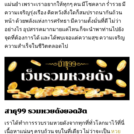
แม่นยำ เพราะเราอยากให้ทุกๆ คน มีโชคลาภ ร่ำรวย มี
ความเจริญรุ่งเรือง คิดหวังสิ่งใดก็สมปราถนากันถ้วน
หน้า ด้วยพลังแห่งการศรัทธา มีความตั้งมั่นที่ดี ไม่ว่า
อย่างไร อุปสรรคมากมายแค่ไหน ก็จะนำพาท่านไปยัง
จุดที่ต้องการได้ และได้พบเจอแต่ความสุข ความเจริญ
ความสำเร็จในชีวิตตลอดไป
สาธุ99 รวมหวยดังยอดฮิต
เราได้ทำการรวบรวมหวยดังจากทุกที่ทั่วโลกมาไว้ที่นี่
เนื้อหาแน่นๆ ครบถ้วน จบในที่เดียว ไม่ว่าจะเป็น
หวย