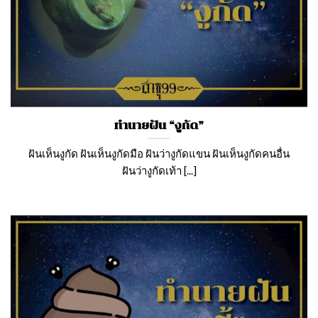
ทำนายฝัน “งูกัด”
ฝันเห็นงูกัด ฝันเห็นงูกัดมือ ฝันว่างูกัดแขน ฝันเห็นงูกัดคนอื่น
ฝันว่างูกัดเท้า [...]