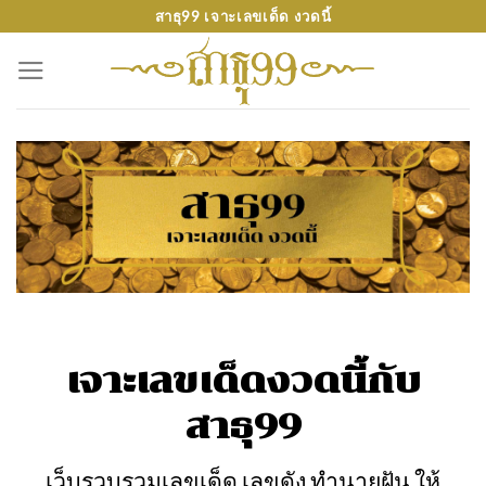
Skip
สาธุ99 เจาะเลขเด็ด งวดนี้
to
content
เจาะเลขเด็ดงวดนี้กับ
สาธุ99
เว็บรวบรวมเลขเด็ด เลขดัง ทำนายฝัน ให้