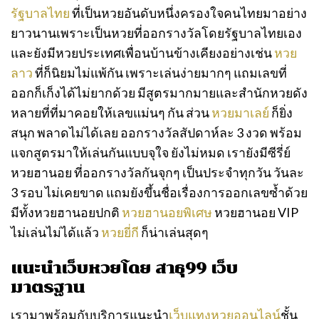
รัฐบาลไทย
ที่เป็นหวยอันดับหนึ่งครองใจคนไทยมาอย่าง
ยาวนานเพราะเป็นหวยที่ออกรางวัลโดยรัฐบาลไทยเอง
และยังมีหวยประเทศเพื่อนบ้านข้างเคียงอย่างเช่น
หวย
ลาว
ที่ก็นิยมไม่แพ้กัน เพราะเล่นง่ายมากๆ แถมเลขที่
ออกก็เก็งได้ไม่ยากด้วย มีสูตรมากมายและสำนักหวยดัง
หลายที่ที่มาคอยให้เลขแม่นๆ กัน ส่วน
หวยมาเลย์
ก็ยิ่ง
สนุก พลาดไม่ได้เลย ออกรางวัลสัปดาห์ละ 3 งวด พร้อม
แจกสูตรมาให้เล่นกันแบบจุใจ ยังไม่หมด เรายังมีซีรี่ย์
หวยฮานอย ที่ออกรางวัลกันจุกๆ เป็นประจำทุกวัน วันละ
3 รอบ ไม่เคยขาด แถมยังขึ้นชื่อเรื่องการออกเลขซ้ำด้วย
มีทั้งหวยฮานอยปกติ
หวยฮานอยพิเศษ
หวยฮานอย VIP
ไม่เล่นไม่ได้แล้ว
หวยยี่กี
ก็น่าเล่นสุดๆ
แนะนำเว็บหวยโดย สาธุ99 เว็บ
มาตรฐาน
เรามาพร้อมกับบริการแนะนำ
เว็บแทงหวยออนไลน์
ชั้น