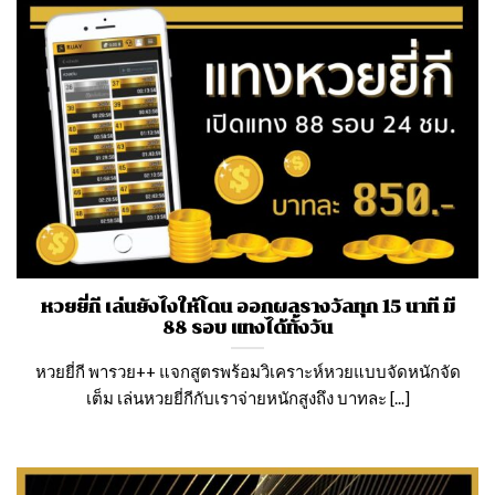
หวยยี่กี เล่นยังไงให้โดน ออกผลรางวัลทุก 15 นาที มี
88 รอบ แทงได้ทั้งวัน
หวยยี่กี พารวย++ แจกสูตรพร้อมวิเคราะห์หวยแบบจัดหนักจัด
เต็ม เล่นหวยยี่กีกับเราจ่ายหนักสูงถึง บาทละ [...]