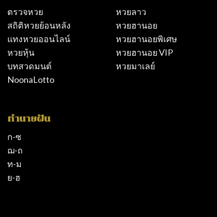
ตรวจหวย
หวยลาว
สถิติหวยย้อนหลัง
หวยฮานอย
แทงหวยออนไลน์
หวยฮานอยพิเศษ
หวยหุ้น
หวยฮานอย VIP
บทสวดมนต์
หวยมาเลย์
NoonaLotto
ทำนายฝัน
ก-ซ
ฌ-ถ
ท-ม
ย-ฮ