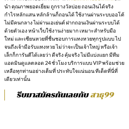
นำ คุณภาพยอดเยี่ยม ถูกรางวัลบ่อย ถอนเงินได้จริง
กำไรหลักแสน หลักล้านก็ถอนได้ ใช้งานผ่านระบบออโต้
ไม่มีคนกลาง ไม่ผ่านเอเย่นต์ ฝากถอนเงินผ่านระบบได้
ด้วยตัวเอง หน้าเว็บใช้งานง่ายมาก เหมาะสำหรับมือ
ใหม่ และเซียนหวยที่ชื่นชอบการแทงหวยทุกรูปแบบ ไป
จนถึงเจ้ามือรับแทงหวย ไม่ว่าจะเป็นเจ้าใหญ่ หรือเจ้า
เล็กก็การันตีได้เลยว่า ดีจริง คุ้มจริง ไม่มีแบ่งแยก มีทีม
แอดมินดูแลตลอด 24 ชั่วโมง บริการแบบ VIP พร้อมช่วย
เหลือทุกท่านอย่างเต็มที่ ประทับใจแน่นอน ทีเด็ดที่นี่ที่
เดียวเท่านั้น
รีบมาสมัครกันเลยกับ
สาธุ99