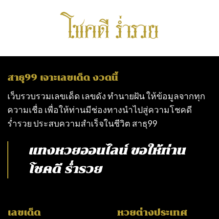
สาธุ99 เจาะเลขเด็ด งวดนี้
เว็บรวบรวมเลขเด็ด เลขดัง ทำนายฝัน ให้ข้อมูลจากทุก
ความเชื่อ เพื่อให้ท่านมีช่องทางนำไปสู่ความโชคดี
ร่ำรวย ประสบความสำเร็จในชีวิต
สาธุ99
แทงหวยออนไลน์
ขอให้ท่าน
โชคดี ร่ำรวย
เลขเด็ด
หวยต่างประเทศ