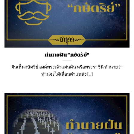
ทำนายฝัน “กษัตริย์”
ฝันเห็นกษัตริย์ องค์พระเจ้าแผ่นดิน หรือพระราชินี ทํานายว่า
ท่านจะได้เลื่อนตําแหน่ง [...]