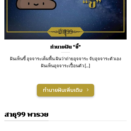
ทำนายฝัน “ขี้”
ฝันเห็นขี้ อุจจาระเต็มพื้น ฝันว่าถ่ายอุจจาระ จับอุจจาระตัวเอง
ฝันเห็นอุจจาระเปื้อนตัว [...]
ทำนายฝันเพิ่มเติม
สาธุ99 พารวย