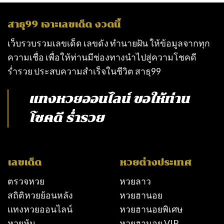
สาธุ99 เจาะเลขเด็ด งวดนี้
เว็บรวบรวมเลขเด็ด เลขดัง ทำนายฝัน ให้ข้อมูลจากทุก
ความเชื่อ เพื่อให้ท่านมีช่องทางนำไปสู่ความโชคดี
ร่ำรวย ประสบความสำเร็จในชีวิต
สาธุ99
แทงหวยออนไลน์
ขอให้ท่าน
โชคดี ร่ำรวย
เลขเด็ด
หวยต่างประเทศ
ตรวจหวย
หวยลาว
สถิติหวยย้อนหลัง
หวยฮานอย
แทงหวยออนไลน์
หวยฮานอยพิเศษ
หวยหุ้น
หวยฮานอย VIP