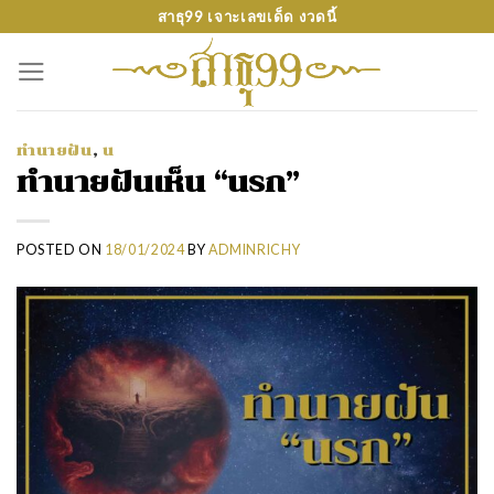
Skip
สาธุ99 เจาะเลขเด็ด งวดนี้
to
content
ทำนายฝัน
,
น
ทำนายฝันเห็น “นรก”
POSTED ON
18/01/2024
BY
ADMINRICHY