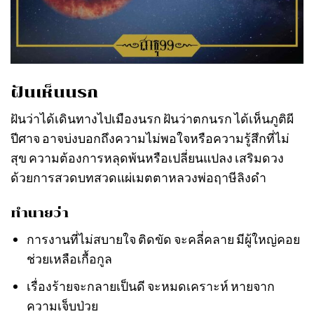
ฝันเห็นนรก
ฝันว่าได้เดินทางไปเมืองนรก ฝันว่าตกนรก ได้เห็นภูติผี
ปีศาจ อาจบ่งบอกถึงความไม่พอใจหรือความรู้สึกที่ไม่
สุข ความต้องการหลุดพ้นหรือเปลี่ยนแปลง เสริมดวง
ด้วยการสวดบทสวดแผ่เมตตาหลวงพ่อฤาษีลิงดำ
ทำนายว่า
การงานที่ไม่สบายใจ ติดขัด จะคลี่คลาย มีผู้ใหญ่คอย
ช่วยเหลือเกื้อกูล
เรื่องร้ายจะกลายเป็นดี จะหมดเคราะห์ หายจาก
ความเจ็บป่วย