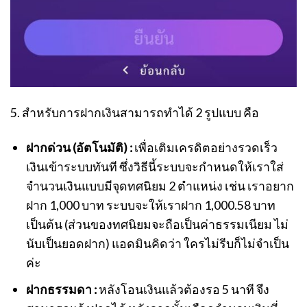
5. สำหรับการฝากเงินสามารถทำได้ 2 รูปแบบ คือ
ฝากด่วน (อัตโนมัติ) :
เพื่อเติมเครดิตอย่างรวดเร็ว
เงินเข้าระบบทันที ซึ่งวิธีนี้ระบบจะกำหนดให้เราใส่
จำนวนเงินแบบมีจุดทศนิยม 2 ตำแหน่ง เช่น เราอยาก
ฝาก 1,000 บาท ระบบจะให้เราฝาก 1,000.58 บาท
เป็นต้น (ส่วนของทศนิยมจะถือเป็นค่าธรรมเนียม ไม่
นับเป็นยอดฝาก) แอดมินคิดว่า ใครไม่รีบก็ไม่จำเป็น
ค่ะ
ฝากธรรมดา :
หลังโอนเงินแล้วต้องรอ 5 นาที จึง