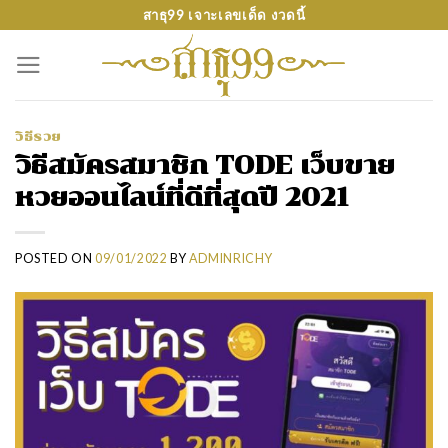
Skip
สาธุ99 เจาะเลขเด็ด งวดนี้
to
content
วิธีรวย
วิธีสมัครสมาชิก TODE เว็บขาย
หวยออนไลน์ที่ดีที่สุดปี 2021
POSTED ON
09/01/2022
BY
ADMINRICHY