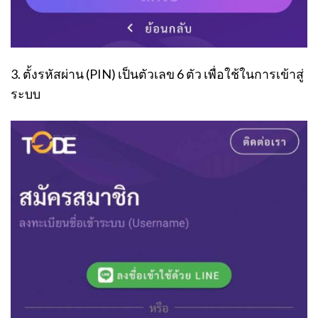
3. ตั้งรหัสผ่าน (PIN) เป็นตัวเลข 6 ตัว เพื่อใช้ในการเข้าสู่
ระบบ