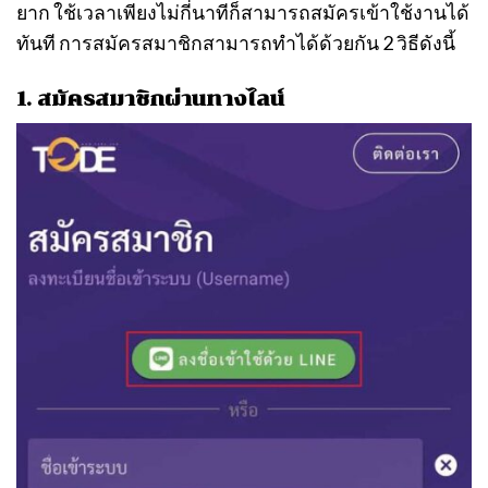
ยาก ใช้เวลาเพียงไม่กี่นาทีก็สามารถสมัครเข้าใช้งานได้
ทันที การสมัครสมาชิกสามารถทำได้ด้วยกัน 2 วิธีดังนี้
1. สมัครสมาชิกผ่านทางไลน์