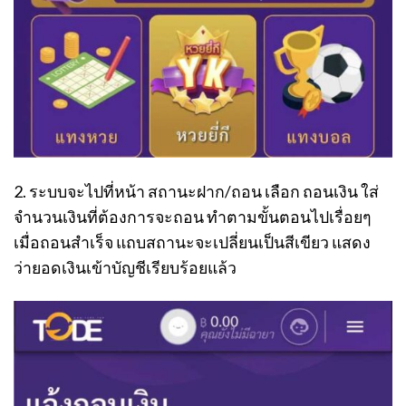
2. ระบบจะไปที่หน้า สถานะฝาก/ถอน เลือก ถอนเงิน ใส่
จำนวนเงินที่ต้องการจะถอน ทำตามขั้นตอนไปเรื่อยๆ
เมื่อถอนสำเร็จ แถบสถานะจะเปลี่ยนเป็นสีเขียว แสดง
ว่ายอดเงินเข้าบัญชีเรียบร้อยแล้ว