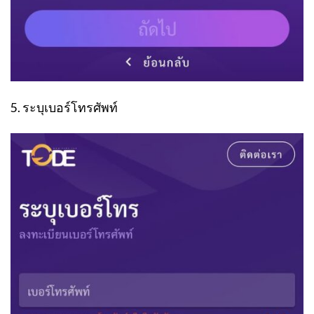
5. ระบุเบอร์โทรศัพท์