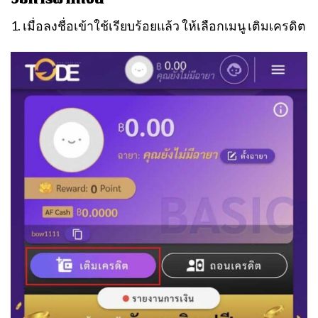
1. เมื่อลงชื่อเข้าใช้เรียบร้อยแล้ว ให้เลือกเมนู เติมเครดิต