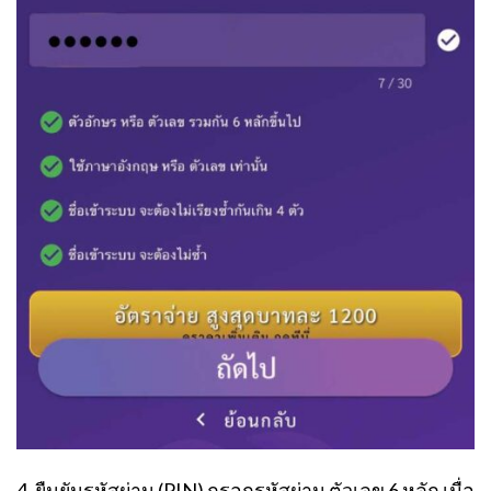
4. ยืนยันรหัสผ่าน (PIN) กรอกรหัสผ่าน ตัวเลข 6 หลัก เมื่อ