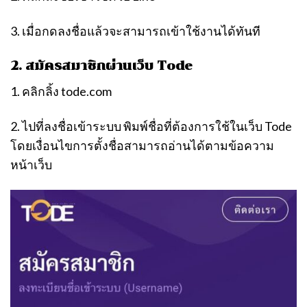
3. เมื่อกดลงชื่อแล้วจะสามารถเข้าใช้งานได้ทันที
2. สมัครสมาชิกผ่านเว็บ Tode
1. คลิกลิ้ง tode.com
2. ไปที่ลงชื่อเข้าระบบ พิมพ์ชื่อที่ต้องการใช้ในเว็บ Tode
โดยเงื่อนไขการตั้งชื่อสามารถอ่านได้ตามข้อความ
หน้าเว็บ