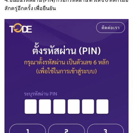
สักครู่อีกครั้ง เพื่อยืนยัน