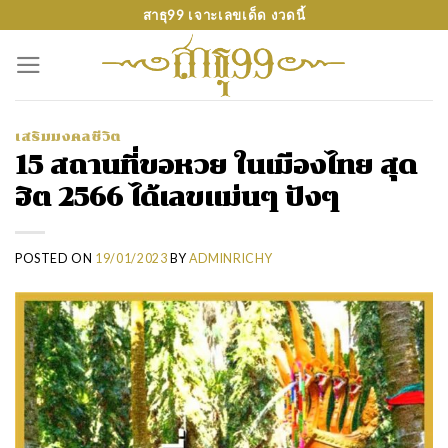
Skip
สาธุ99 เจาะเลขเด็ด งวดนี้
to
content
เสริมมงคลชีวิต
15 สถานที่ขอหวย ในเมืองไทย สุด
ฮิต 2566 ได้เลขแม่นๆ ปังๆ
POSTED ON
19/01/2023
BY
ADMINRICHY