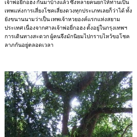
เจ้าพ่อยี่กอฮง กันมาบ้างแล้ว ซึ่งหลายคนยกให้ท่านเป็น
เทพแห่งการเสี่ยงโชคเสี่ยงดวงทุกประเภทเลยก็ว่าได้ ทั้ง
ยังขนานนามว่าเป็น เทพเจ้าหวยองค์แรกแห่งสยาม
ประเทศ เนื่องจากศาลเจ้าพ่อยี่กอฮง ตั้งอยู่ในกรุงเทพฯ
การเดินทางสะดวก ผู้คนจึงมักนิยมไปกราบไหว้ขอโชค
ลาภกันอยู่ตลอดเวลา