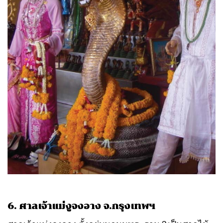
6. ศาลเจ้าแม่งูจงอาง จ.กรุงเทพฯ