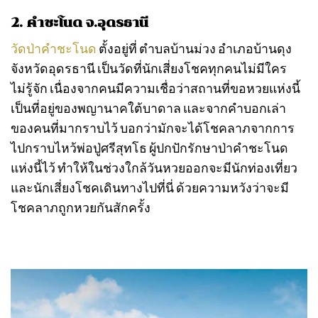
2. คำชะโนด จ.อุดรธานี
วัดป่าคำชะโนด
ตั้งอยู่ที่ ตำบลบ้านม่วง อำเภอบ้านดุง
จังหวัดอุดรธานี เป็นวัดที่นักเสี่ยงโชคทุกคนไม่มีใคร
ไม่รู้จัก เนื่องจากคนมีความเชื่อว่าสถานที่ขอหวยแห่งนี้
เป็นที่อยู่ของพญานาคใต้บาดาล และจากคำบอกเล่า
ของคนที่มากราบไว้ บอกว่ามักจะได้โชคลาภจากการ
ไปกราบไหว้พ่อปู่ศรีสุทโธ ผู้ปกปักรักษาป่าคำชะโนด
แห่งนี้ไว้ ทำให้ในช่วงใกล้วันหวยออกจะมีนักท่องเที่ยว
และนักเสี่ยงโชคเดินทางไปที่นี่ ด้วยความหวังว่าจะมี
โชคลาภถูกหวยกันสักครั้ง