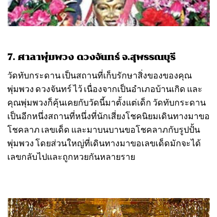
7. ศาลาพุ่มพวง ดวงจันทร์ จ.สุพรรณบุรี
วัดทับกระดาน เป็นสถานที่เก็บรักษาสิ่งของของคุณ
พุ่มพวง ดวงจันทร์ ไว้ เนื่องจากเป็นอำเภอบ้านเกิด และ
คุณพุ่มพวงก็คุ้นเคยกับวัดนี้มาตั้งแต่เด็ก วัดทับกระดาน
เป็นอีกหนึ่งสถานที่หนึ่งที่นักเสี่ยงโชคนิยมเดินทางมาขอ
โชคลาภ เลขเด็ด และมาบนบานขอโชคลาภกับรูปปั้น
พุ่มพวง โดยส่วนใหญ่ที่เดินทางมาขอเลขเด็ดมักจะได้
เลขกลับไปและถูกหวยกันหลายราย