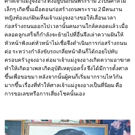
ศาลเจ้าแม่งูจงอาง ตั้งอยู่บนถนนพระราม 2 เป็นศาลไม้
เล็กๆ เกิดขึ้นเมื่อตอนก่อสร้างถนพระราม 2 มีคนงาน
หญิงท้องแก่ฝันเห็นเจ้าแม่งูจงอางขอให้เลื่อนเวลา
ก่อสร้างถนนออกไป เวลานั้นคนงานใกล้คลอดแล้ว เมื่อ
คลอดลูกเสร็จก็กำลังจะย้ายไปที่อื่นจึงเล่าความฝันให้
หัวหน้าฟังแต่หัวหน้าไม่เชื่อจึงดำเนินการก่อสร้างถนน
ต่อ ระหว่างกำลังขับรถเกลี่ยหน้าดินก็ได้ถอยไปทับ
ครอบครัวงูจงอาง ต่อมาเจ้าแม่งูจงอางเกิดความอาฆาต
ทำให้เกิดอาเพส เกิดอุบัติเหตุบ่อครั้ง จึงได้มีการตั้งศาล
ขึ้นเพื่อขอขมา หลังจากนั้นผู้คนก็เริ่มมากราบไหว้กัน
มากขึ้น เรื่องที่ทำให้ศาลเจ้าแม่งูจงอางเป็นที่นิยม คือ
การขอเลขหรือการเสี่ยงโชคนั้นเอง