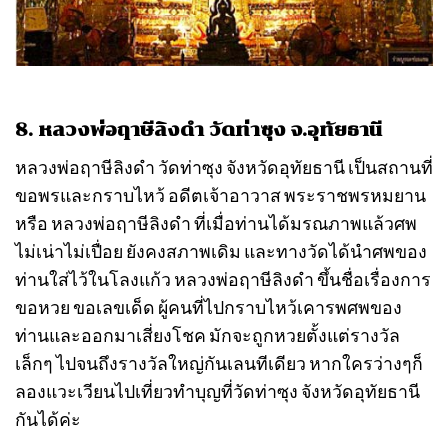
8. หลวงพ่อฤาษีลิงดำ วัดท่าซุง จ.อุทัยธานี
หลวงพ่อฤาษีลิงดำ วัดท่าซุง จังหวัดอุทัยธานี เป็นสถานที่
ขอพรและกราบไหว้ อดีตเจ้าอาวาส พระราชพรหมยาน
หรือ หลวงพ่อฤาษีลิงดำ ที่เมื่อท่านได้มรณภาพแล้วศพ
ไม่เน่าไม่เปื่อย ยังคงสภาพเดิม และทางวัดได้นำศพของ
ท่านใส่ไว้ในโลงแก้ว หลวงพ่อฤาษีลิงดำ ขึ้นชื่อเรื่องการ
ขอหวย ขอเลขเด็ด ผู้คนที่ไปกราบไหว้เคารพศพของ
ท่านและออกมาเสี่ยงโชค มักจะถูกหวยตั้งแต่รางวัล
เล็กๆ ไปจนถึงรางวัลใหญ่กันเลนทีเดียว หากใครว่างๆก็
ลองแวะเวียนไปเที่ยวทำบุญที่วัดท่าซุง จังหวัดอุทัยธานี
กันได้ค่ะ