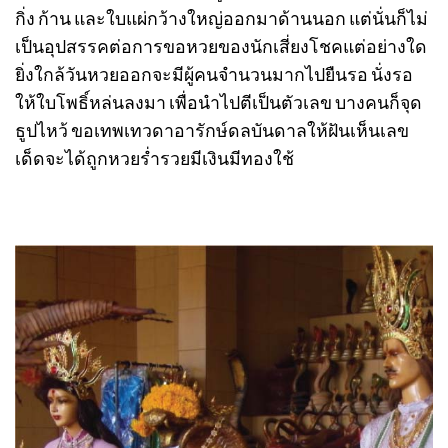
กิ่ง ก้าน และใบแผ่กว้างใหญ่ออกมาด้านนอก แต่นั่นก็ไม่
เป็นอุปสรรคต่อการขอหวยของนักเสี่ยงโชคแต่อย่างใด
ยิ่งใกล้วันหวยออกจะมีผู้คนจำนวนมากไปยืนรอ นั่งรอ
ให้ใบโพธิ์หล่นลงมา เพื่อนำไปตีเป็นตัวเลข บางคนก็จุด
ธูปไหว้ ขอเทพเทวดาอารักษ์ดลบันดาลให้ฝันเห็นเลข
เด็ดจะได้ถูกหวยร่ำรวยมีเงินมีทองใช้