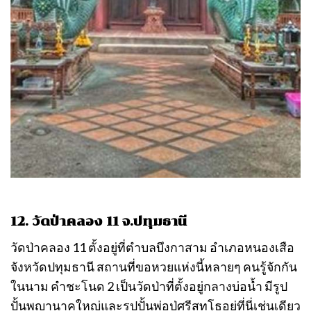
12. วัดป่าคลอง 11 จ.ปทุมธานี
วัดป่าคลอง 11 ตั้งอยู่ที่ตำบลบึงกาสาม อำเภอหนองเสือ
จังหวัดปทุมธานี สถานที่ขอหวยแห่งนี้หลายๆ คนรู้จักกัน
ในนาม คำชะโนด 2 เป็นวัดป่าที่ตั้งอยู่กลางบ่อน้ำ มีรูป
ปั้นพญานาคใหญ่และรูปปั้นพ่อปู่ศรีสุทโธอยู่ที่นี่เช่นเดียว