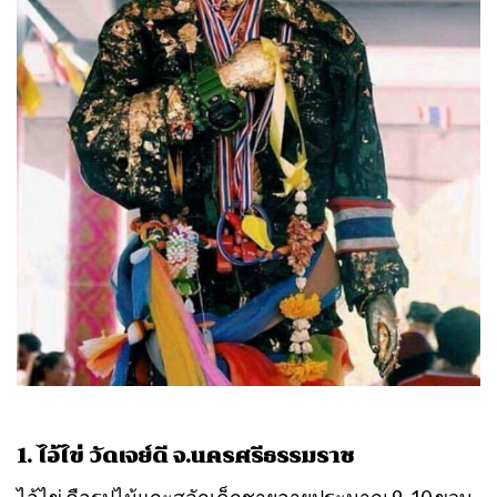
1. ไอ้ไข่ วัดเจย์ดี จ.นครศรีธรรมราช