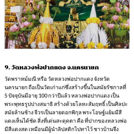
9. วัดหลวงพ่อปากแดง จ.นครนายก
วัดพราหม์มณี หรือ วัดหลวงพ่อปากแดง จังหวัด
นครนายก ถือเป็นวัดเก่าแก่ซึ่งสร้างขึ้นในสมัยรัชกาลที่
5 ปัจจุบันมีอายุ 100 กว่าปีแล้ว หลวงพ่อปากแดง เป็น
พระพุทธรูปปางสมาธิ สร้างด้วยโลหะสัมฤทธิ์ เป็นศิลปะ
สมัยล้านช้าง จีวรเป็นลายดอกพิกุล พระโอษฐ์แย้มมีสี
แดงเห็นได้ชัด สิ่งที่เด่นสะดุดตา คือ ที่ปากของหลวงพ่อ
มีสีแดงสด เหมือนมีผู้นำลิปสติกไปทาไว้ ชาวบ้านจึง