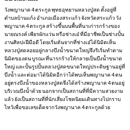
วังพญานาค 4 ตระกูล พุทธอุทยานหลวงปู่สด ตั้งอยู่ที่
ตำบลบ้านแก้ง อำเภอเมืองสระแก้ว จังหวัดสระแก้ว วัง
พญานาค 4 ตระกูล สร้างขึ้นบนพื้นที่นาเก่ารกร้างของ
นายณรงค์ เพียรผักแว่น หรือช่างเอ๋ ที่มีอาชีพเป็นช่างปั้น
งานศิลปะฝีมือดี โดยเริ่มต้นจากที่ช่างเอ๋ได้นิมิตเห็น
หลวงปู่สดลอยอยู่กลางบึงน้ำขนาดใหญ่จึงริเริ่มทำตาม
นิมิตของตน บูรณะที่นารกร้างให้กลายเป็นบึงน้ำขนาด
ใหญ่ และปั้นรูปปั้นหลวงปู่สดขนาดใหญ่ประดิษฐานอยู่ที่
บึงน้ำ และต่อมาได้นิมิตอีกว่าได้พบเห็นพญานาค 4 ตน
อยู่ตรงบึงน้ำของหลวงปู่สดจึงได้สร้างพญานาค 4 ตนอยู่
บริเวณบึงน้ำด้วย นอกจากเป็นสถานที่ที่มีความสวยงาม
แล้ว ยังเป็นสถานที่ที่นักเสี่ยงโชคนิยมเดินทางไปกราบ
ไหว้เพื่อขอเลขเด็ดจากวังพญานาค 4 ตระกูลด้วย