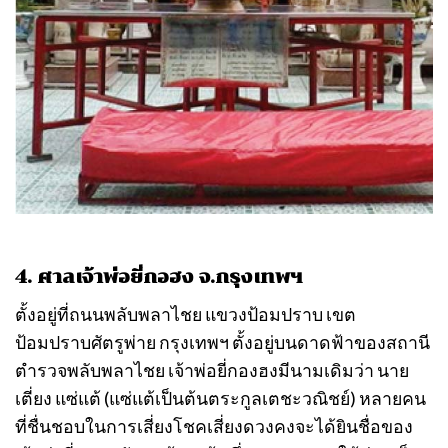
4. ศาลเจ้าพ่อยี่กอฮง จ.กรุงเทพฯ
ตั้งอยู่ที่ถนนพลับพลาไชย แขวงป้อมปราบ เขต
ป้อมปราบศัตรูพ่าย กรุงเทพฯ ตั้งอยู่บนดาดฟ้าของสถานี
ตำรวจพลับพลาไชย เจ้าพ่อยี่กองฮงมีนามเดิมว่า นาย
เตี่ยง แซ่แต้ (แซ่แต้เป็นต้นตระกูลเตชะวณิชย์) หลายคน
ที่ชื่นชอบในการเสี่ยงโชคเสี่ยงดวงคงจะได้ยินชื่อของ