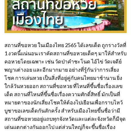
สถานที่ขอหวย ในเมืองไทย 2565 ได้เลขเด็ด ถูกรางวัลที่
1 งวดนี้แน่นอน เราคัดสถานที่ขอหวยเด็ดๆ มาให้สำหรับ
คอหวยโดยเฉพาะ เช่น วัดป่าคำชะโนด ไอ้ไข่ วัดเจดีย์
พญาเต่างอย และอีกมากมาย อย่างที่รู้กันว่าการเสี่ยง
โชค การเล่นหวย เป็นสิ่งที่อยู่คู่กับคนไทยมาช้านาน ยิ่ง
ใกล้วันหวยออก สถานที่ขอหวย ที่ไหนที่ขึ้นชื่อเรื่องเลข
เด็ด สถานที่ไหนที่ขึ้นชื่อเรื่องความศักดิ์สิทธิ์ มักเป็นที่
หมายตาของนักเสี่ยงโชคให้ต้องไปเยือนเพื่อกราบไหว้
บูชาขอเลขเด็ดกันสักครั้ง สำหรับเมืองไทยขึ้นชื่อว่ามี
สถานที่ขอหวยอยู่แถบทุกจังหวัดและแต่ละจังหวัดก็มีจุด
เด่นแตกต่างกันออกไป แต่ส่วนใหญ่ก็จะขึ้นชื่อเรื่อง