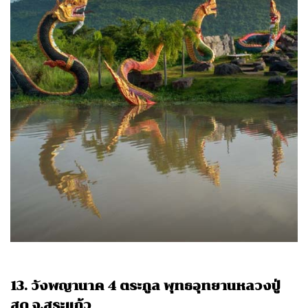
13. วังพญานาค 4 ตระกูล พุทธอุทยานหลวงปู่
สด จ.สระแก้ว