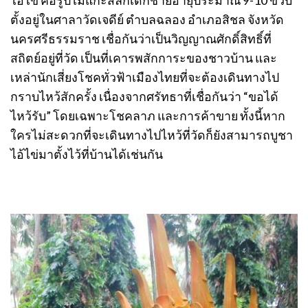
ไอ้ไข่ คือรูปไม้แกะสลักเด็กชายอายุประมาณ 9-10 ขวบ
ตั้งอยู่ในศาลาวัดเจดีย์ ตำบลฉลอง อำเภอสิชล จังหวัด
นครศรีธรรมราช เชื่อกันว่าเป็นวิญญาณศักดิ์สิทธิ์ที่
สถิตย์อยู่ที่วัด เป็นที่เคารพสักการะของชาวบ้าน และ
เหล่านักเสี่ยงโชคทั่วฟ้าเมืองไทยที่จะต้องเดินทางไป
กราบไหว้สักครั้ง เนื่องจากศรัทธาที่เชื่อกันว่า “ขอได้
ไหว้รับ” โดยเฉพาะโชคลาภ และการค้าขาย ทั้งนี้หาก
ใครไม่สะดวกที่จะเดินทางไปไหว้ที่วัดก็ยังสามารถบูชา
ไอ้ไข่มาตั้งไว้ที่บ้านได้เช่นกัน