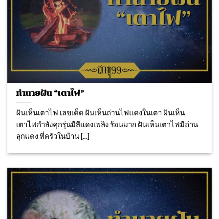
ทำนายฝัน “เตาไฟ”
ฝันเห็นเตาไฟ เลขเด็ด ฝันเห็นถ่านไฟแดงในเตา ฝันเห็น
เตาไฟกำลังคุกรุ่นมีสีแดงเพลิง ร้อนมาก ฝันเห็นเตาไฟมีถ่าน
ลุกแดง ที่ครัวในบ้าน [...]