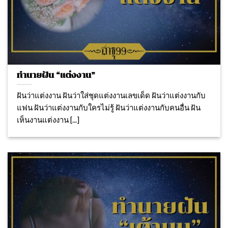
ทำนายฝัน “แต่งงาน”
ฝันว่าแต่งงาน ฝันว่าใส่ชุดแต่งงานเลขเด็ด ฝันว่าแต่งงานกับ
แฟน ฝันว่าแต่งงานกับใครไม่รู้ ฝันว่าแต่งงานกับคนอื่น ฝัน
เห็นงานแต่งงาน [...]