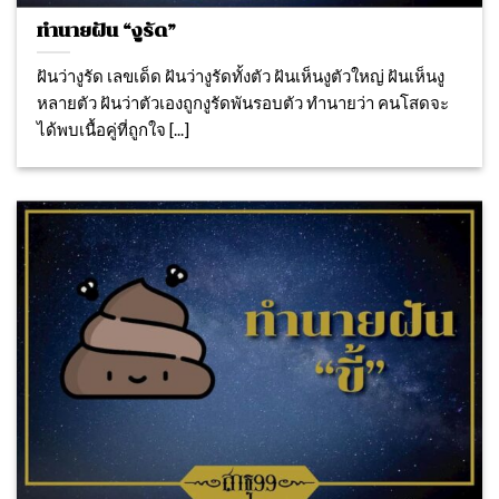
ทำนายฝัน “งูรัด”
ฝันว่างูรัด เลขเด็ด ฝันว่างูรัดทั้งตัว ฝันเห็นงูตัวใหญ่ ฝันเห็นงู
หลายตัว ฝันว่าตัวเองถูกงูรัดพันรอบตัว ทำนายว่า คนโสดจะ
ได้พบเนื้อคู่ที่ถูกใจ [...]