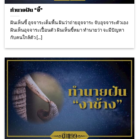
ทำนายฝัน “ขี้”
ฝันเห็นขี้ อุจจาระเต็มพื้น ฝันว่าถ่ายอุจจาระ จับอุจจาระตัวเอง
ฝันเห็นอุจจาระเปื้อนตัว ฝันเห็นขี้หมา ทำนายว่า จะมีปัญหา
กับคนใกล้ตัว [...]