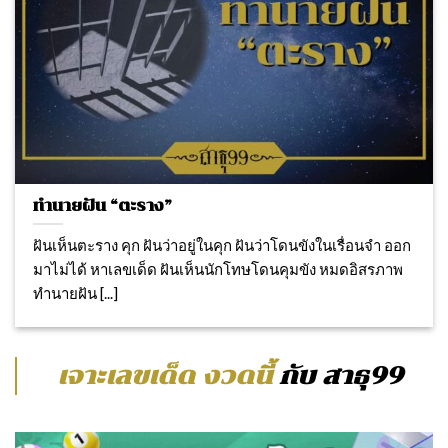
ทำนายฝัน “ตะราง”
ฝันเห็นตะราง คุก ฝันว่าอยู่ในคุก ฝันว่าโดนขังในเรื่อนจำ ออก
มาไม่ได้ หาเลขเด็ด ฝันเห็นนักโทษโดนคุมขัง หมดอิสรภาพ
ทำนายฝัน [...]
เจาะเลขเด็ด งวดนี้
กับ สาธุ99