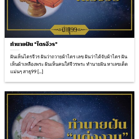
ทำนายฝัน “ไตรจีวร”
ฝันเห็นไตรจีวร ฝันว่าถวายผ้าไตร เลข ฝันว่าได้จับผ้าไตร ฝัน
เห็นผ้าเหลืองพระ ฝันเห็นคนใส่จีวรพระ ทำนายฝัน หาเลขเด็ด
แม่นๆ สาธุ99 [...]