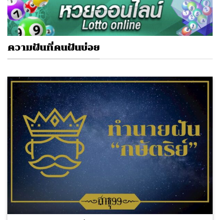
ความฝันที่คนฝันบ่อย