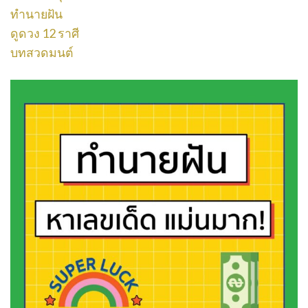
ทำนายฝัน
ดูดวง 12 ราศี
บทสวดมนต์