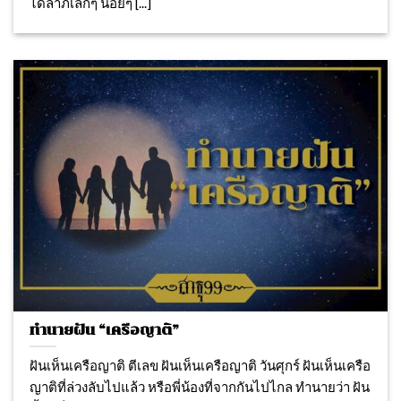
ได้ลาภเล็กๆ น้อยๆ [...]
ทำนายฝัน “เครือญาติ”
ฝันเห็นเครือญาติ ตีเลข ฝันเห็นเครือญาติ วันศุกร์ ฝันเห็นเครือ
ญาติที่ล่วงลับไปแล้ว หรือพี่น้องที่จากกันไปไกล ทำนายว่า ฝัน