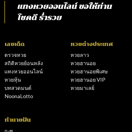
แทงหวยออนไลน์
ขอให้ท่าน
โชคดี ร่ำรวย
เลขเด็ด
หวยต่างประเทศ
ตรวจหวย
หวยลาว
สถิติหวยย้อนหลัง
หวยฮานอย
แทงหวยออนไลน์
หวยฮานอยพิเศษ
หวยหุ้น
หวยฮานอย VIP
บทสวดมนต์
หวยมาเลย์
NoonaLotto
ทำนายฝัน
ก-ซ