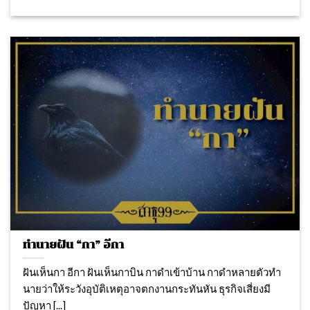
ทำนายฝัน “กา” อีกา
ฝันเห็นกา อีกา ฝันเห็นกาบิน กาดำเข้าบ้าน กาดำหลายตัวทํา
นายว่าให้ระวังอุบัติเหตุอาจตกงานกระทันหัน ธุรกิจเสี่ยงมี
ปัญหา [...]