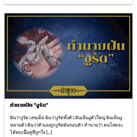
ทำนายฝัน “งูรัด”
ฝันว่างูรัด เลขเด็ด ฝันว่างูรัดทั้งตัว ฝันเห็นงูตัวใหญ่ ฝันเห็นงู
หลายตัว ฝันว่าตัวเองถูกงูรัดพันรอบตัว ทำนายว่า คนโสดจะ
ได้พบเนื้อคู่ที่ถูกใจ [...]