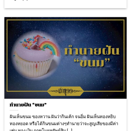
ทำนายฝัน “ขนม”
ฝันเห็นขนม ของหวาน ฝันว่ากินเค้ก จนอิ่ม ฝันเห็นทองหยิบ
ทองหยอด หรือได้กินขนมต่างๆทำนายว่าจะสูญเสียของมีค่า
เช่น ทอง เงิน ถูกขโมยทรัพย์สิน [...]