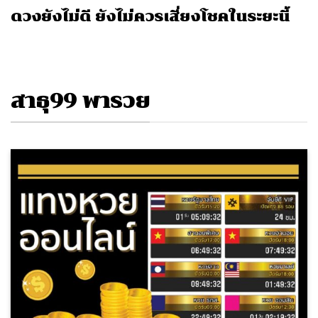
ดวงยังไม่ดี ยังไม่ควรเสี่ยงโชคในระยะนี้
สาธุ99 พารวย