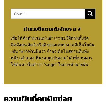
Search
for:
ทำนายฝันตามตัวอักษร ก-ฮ
เพื่อให้คำทำนายแม่นยำ เราขอให้ท่านตั้งจิต
คิดถึงคน สัตว์ หรือสิ่งของเด่นๆ ตามที่เห็นในฝัน
เช่น "หากท่านฝันว่า กำลังเดินไปสถานที่แห่ง
หนึ่ง แล้วมองเห็น นกฮูก บินผ่าน" คำที่ท่านควร
ใช้ค้นหา คือคำว่า "นกฮูก" ในการทำนายฝัน
ความฝันที่คนฝันบ่อย