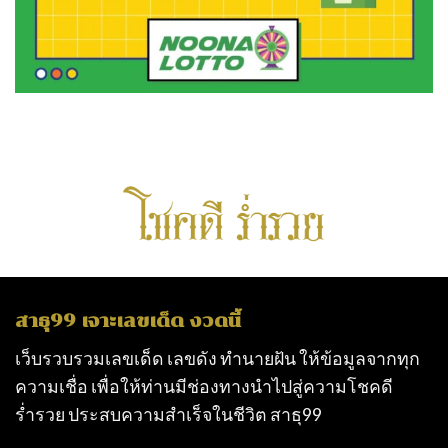
สาธุ99 เจาะเลขเด็ด งวดนี้
เว็บรวบรวมเลขเด็ด เลขดัง ทำนายฝัน ให้ข้อมูลจากทุก
ความเชื่อ เพื่อให้ท่านมีช่องทางนำไปสู่ความโชคดี
ร่ำรวย ประสบความสำเร็จในชีวิต
สาธุ99