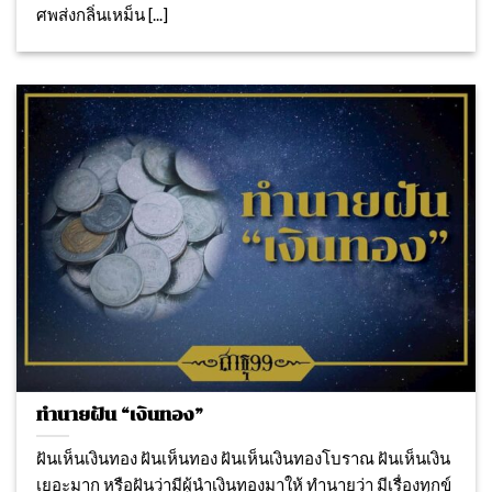
ศพส่งกลิ่นเหม็น [...]
ทำนายฝัน “เงินทอง”
ฝันเห็นเงินทอง ฝันเห็นทอง ฝันเห็นเงินทองโบราณ ฝันเห็นเงิน
เยอะมาก หรือฝันว่ามีผู้นำเงินทองมาให้ ทำนายว่า มีเรื่องทุกข์