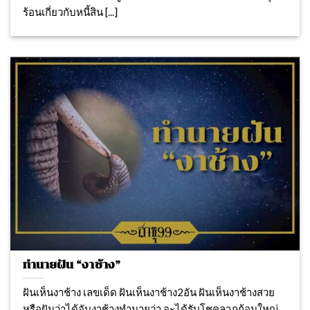
ร้อนเกี่ยวกับหนี้สิน [...]
ทำนายฝัน “งาช้าง”
ฝันเห็นงาช้าง เลขเด็ด ฝันเห็นงาช้าง2อัน ฝันเห็นงาช้างสวย
หรือฝันว่าได้จับงาช้างทำนายว่า จะได้รับโชคลาภก้อนใหญ่