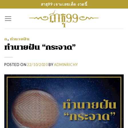
Skip
สาธุ99 เจาะเลขเด็ด งวดนี้
to
content
ก
,
ทำนายฝัน
ทำนายฝัน “กระจาด”
POSTED ON
22/10/2020
BY
ADMINRICHY