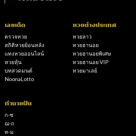
เลขเด็ด
หวยต่างประเทศ
ตรวจหวย
หวยลาว
สถิติหวยย้อนหลัง
หวยฮานอย
แทงหวยออนไลน์
หวยฮานอยพิเศษ
หวยหุ้น
หวยฮานอย VIP
บทสวดมนต์
หวยมาเลย์
NoonaLotto
ทำนายฝัน
ก-ซ
ฌ-ถ
ท-ม