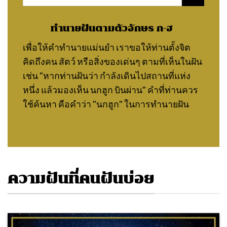
for:
ทำนายฝันตามตัวอักษร ก-ฮ
เพื่อให้คำทำนายแม่นยำ เราขอให้ท่านตั้งจิต
คิดถึงคน สัตว์ หรือสิ่งของเด่นๆ ตามที่เห็นในฝัน
เช่น "หากท่านฝันว่า กำลังเดินไปสถานที่แห่ง
หนึ่ง แล้วมองเห็น นกฮูก บินผ่าน" คำที่ท่านควร
ใช้ค้นหา คือคำว่า "นกฮูก" ในการทำนายฝัน
ความฝันที่คนฝันบ่อย