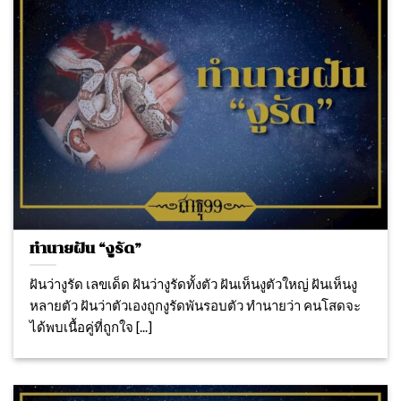
ทำนายฝัน “งูรัด”
ฝันว่างูรัด เลขเด็ด ฝันว่างูรัดทั้งตัว ฝันเห็นงูตัวใหญ่ ฝันเห็นงู
หลายตัว ฝันว่าตัวเองถูกงูรัดพันรอบตัว ทำนายว่า คนโสดจะ
ได้พบเนื้อคู่ที่ถูกใจ [...]