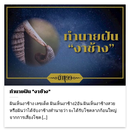
ทำนายฝัน “งาช้าง”
ฝันเห็นงาช้าง เลขเด็ด ฝันเห็นงาช้าง2อัน ฝันเห็นงาช้างสวย
หรือฝันว่าได้จับงาช้างทำนายว่า จะได้รับโชคลาภก้อนใหญ่
จากการเสี่ยงโชค [...]