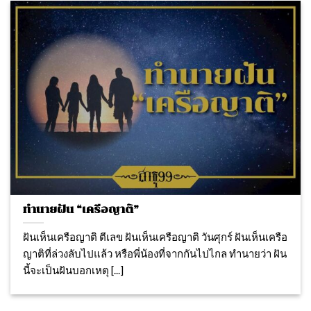
ทำนายฝัน “เครือญาติ”
ฝันเห็นเครือญาติ ตีเลข ฝันเห็นเครือญาติ วันศุกร์ ฝันเห็นเครือ
ญาติที่ล่วงลับไปแล้ว หรือพี่น้องที่จากกันไปไกล ทำนายว่า ฝัน
นี้จะเป็นฝันบอกเหตุ [...]