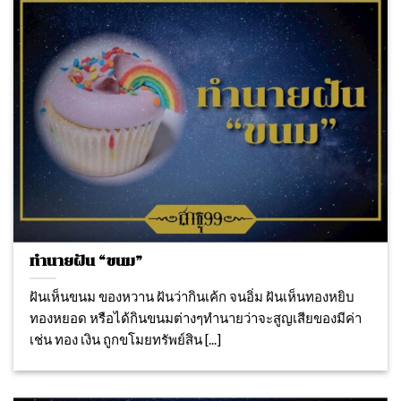
ทำนายฝัน “ขนม”
ฝันเห็นขนม ของหวาน ฝันว่ากินเค้ก จนอิ่ม ฝันเห็นทองหยิบ
ทองหยอด หรือได้กินขนมต่างๆทำนายว่าจะสูญเสียของมีค่า
เช่น ทอง เงิน ถูกขโมยทรัพย์สิน [...]