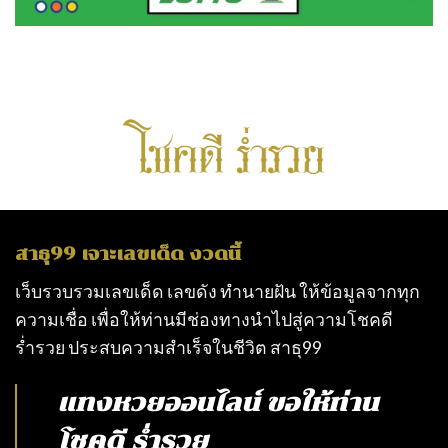
สาธุ99 เจาะเลขเด็ด งวดนี้
เว็บรวบรวมเลขเด็ด เลขดัง ทำนายฝัน ให้ข้อมูลจากทุก
ความเชื่อ เพื่อให้ท่านมีช่องทางนำไปสู่ความโชคดี
ร่ำรวย ประสบความสำเร็จในชีวิต
สาธุ99
แทงหวยออนไลน์
ขอให้ท่าน
โชคดี ร่ำรวย