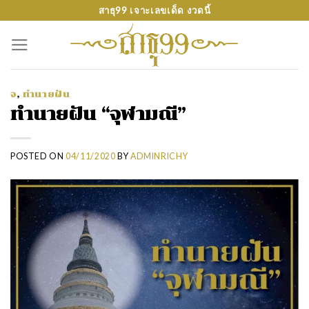
Skip
สาธุ99 เจาะเลขเด็ด งวดนี้
to
content
จ
,
ทำนายฝัน
ทำนายฝัน “จุฬามณี”
POSTED ON
04/11/2020
BY
ADMINRICHY