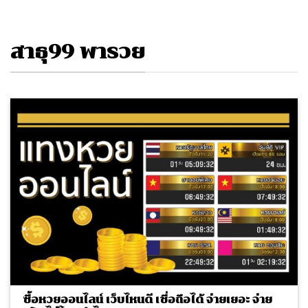
สาธุ99 พารวย
ซื้อหวยออนไลน์ เว็บไหนดี เชื่อถือได้ จ่ายเยอะ จ่าย