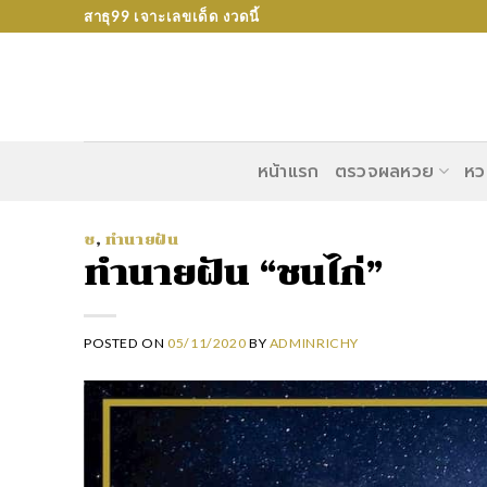
Skip
สาธุ99 เจาะเลขเด็ด งวดนี้
to
content
หน้าแรก
ตรวจผลหวย
หว
ช
,
ทำนายฝัน
ทำนายฝัน “ชนไก่”
POSTED ON
05/11/2020
BY
ADMINRICHY