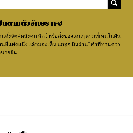
ันตามตัวอักษร ก-ฮ
ั้งจิตคิดถึงคน สัตว์ หรือสิ่งของเด่นๆ ตามที่เห็นในฝัน
นที่แห่งหนึ่ง แล้วมองเห็น นกฮูก บินผ่าน" คำที่ท่านควร
ำนายฝัน