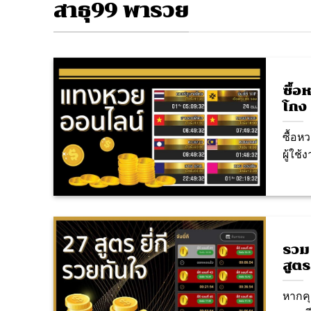
สาธุ99 พารวย
ซื้อ
โกง
ซื้อห
ผู้ใช้
รวม 
สูต
หากคุ