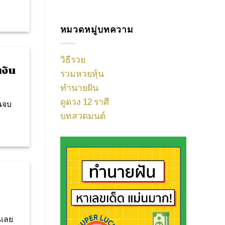
หมวดหมู่บทความ
วิธีรวย
เงิน
รวมหวยหุ้น
ทำนายฝัน
ดูดวง 12 ราศี
านจบ
บทสวดมนต์
นเลย