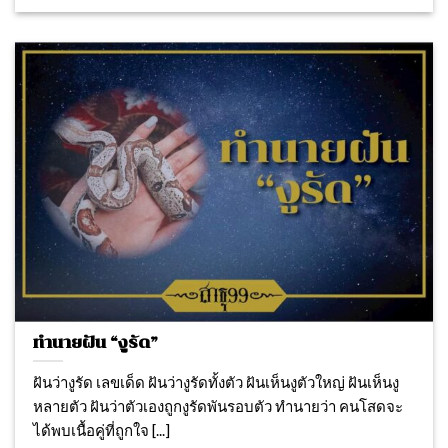
ทำนายฝัน “งูรัด”
ฝันว่างูรัด เลขเด็ด ฝันว่างูรัดทั้งตัว ฝันเห็นงูตัวใหญ่ ฝันเห็นงู
หลายตัว ฝันว่าตัวเองถูกงูรัดพันรอบตัว ทำนายว่า คนโสดจะ
ได้พบเนื้อคู่ที่ถูกใจ [...]