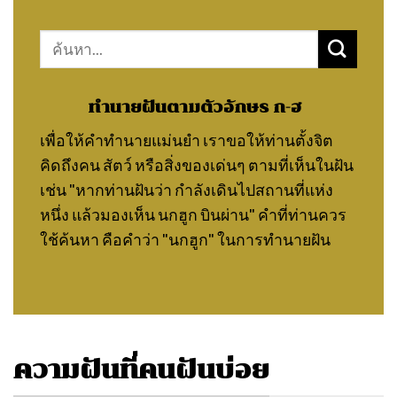
Search
for:
ทำนายฝันตามตัวอักษร ก-ฮ
เพื่อให้คำทำนายแม่นยำ เราขอให้ท่านตั้งจิต
คิดถึงคน สัตว์ หรือสิ่งของเด่นๆ ตามที่เห็นในฝัน
เช่น "หากท่านฝันว่า กำลังเดินไปสถานที่แห่ง
หนึ่ง แล้วมองเห็น นกฮูก บินผ่าน" คำที่ท่านควร
ใช้ค้นหา คือคำว่า "นกฮูก" ในการทำนายฝัน
ความฝันที่คนฝันบ่อย