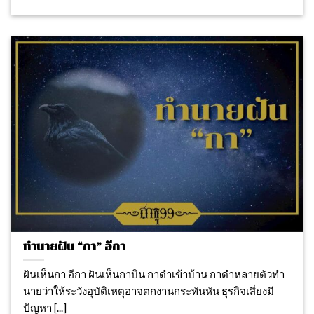
ทำนายฝัน “กา” อีกา
ฝันเห็นกา อีกา ฝันเห็นกาบิน กาดำเข้าบ้าน กาดำหลายตัวทํา
นายว่าให้ระวังอุบัติเหตุอาจตกงานกระทันหัน ธุรกิจเสี่ยงมี
ปัญหา [...]