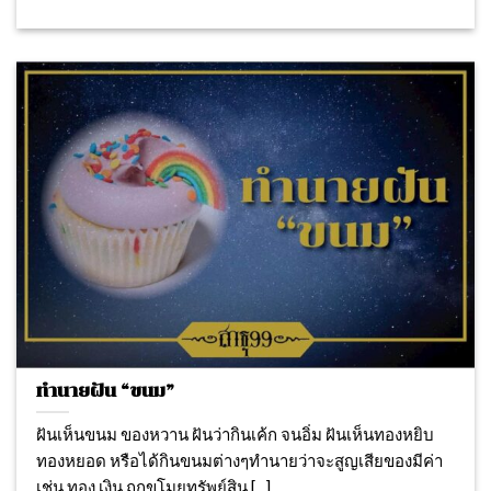
ทำนายฝัน “ขนม”
ฝันเห็นขนม ของหวาน ฝันว่ากินเค้ก จนอิ่ม ฝันเห็นทองหยิบ
ทองหยอด หรือได้กินขนมต่างๆทำนายว่าจะสูญเสียของมีค่า
เช่น ทอง เงิน ถูกขโมยทรัพย์สิน [...]