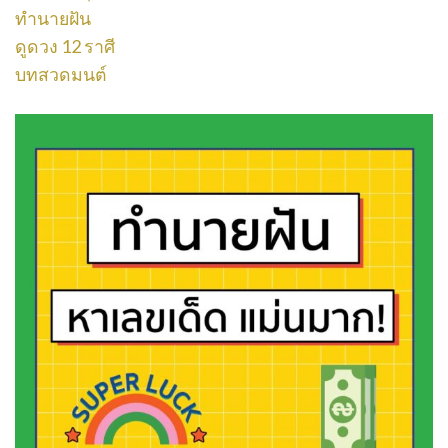
ทำนายฝัน
ดูดวง 12 ราศี
บทสวดมนต์