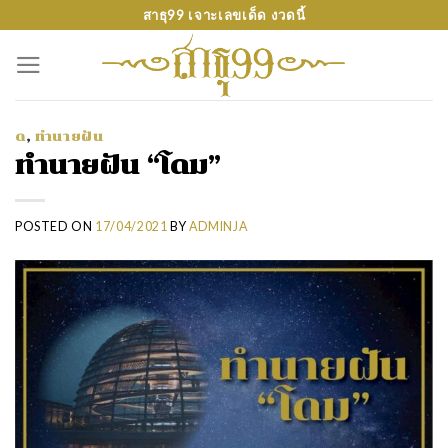
Skip
สาธุ99 เจาะเลขเด็ด งวดนี้
to
content
ด
,
ทำนายฝัน
ทำนายฝัน “โดม”
POSTED ON
17/04/2021
BY
ADMINJA