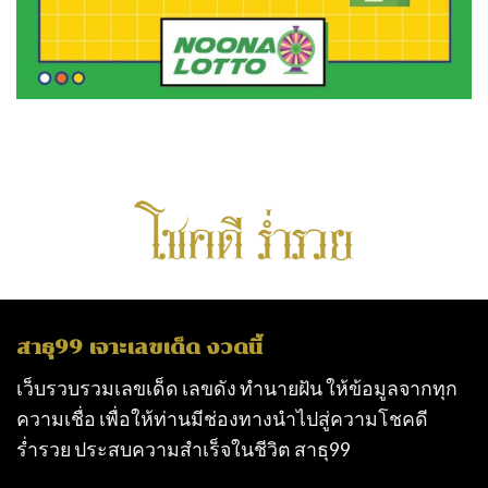
สาธุ99 เจาะเลขเด็ด งวดนี้
เว็บรวบรวมเลขเด็ด เลขดัง ทำนายฝัน ให้ข้อมูลจากทุก
ความเชื่อ เพื่อให้ท่านมีช่องทางนำไปสู่ความโชคดี
ร่ำรวย ประสบความสำเร็จในชีวิต
สาธุ99