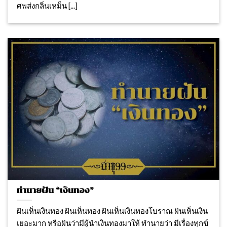
ศพส่งกลิ่นเหม็น [...]
ทำนายฝัน “เงินทอง”
ฝันเห็นเงินทอง ฝันเห็นทอง ฝันเห็นเงินทองโบราณ ฝันเห็นเงิน
เยอะมาก หรือฝันว่ามีผู้นำเงินทองมาให้ ทำนายว่า มีเรื่องทุกข์