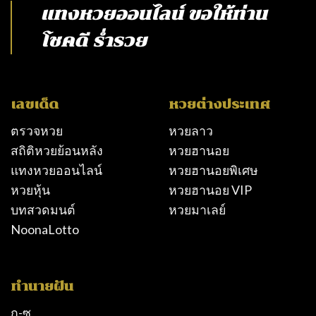
แทงหวยออนไลน์
ขอให้ท่าน
โชคดี ร่ำรวย
เลขเด็ด
หวยต่างประเทศ
ตรวจหวย
หวยลาว
สถิติหวยย้อนหลัง
หวยฮานอย
แทงหวยออนไลน์
หวยฮานอยพิเศษ
หวยหุ้น
หวยฮานอย VIP
บทสวดมนต์
หวยมาเลย์
NoonaLotto
ทำนายฝัน
ก-ซ