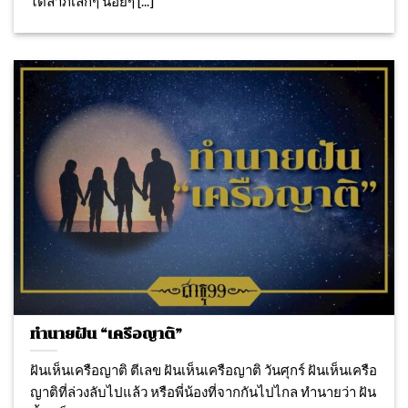
ได้ลาภเล็กๆ น้อยๆ [...]
ทำนายฝัน “เครือญาติ”
ฝันเห็นเครือญาติ ตีเลข ฝันเห็นเครือญาติ วันศุกร์ ฝันเห็นเครือ
ญาติที่ล่วงลับไปแล้ว หรือพี่น้องที่จากกันไปไกล ทำนายว่า ฝัน