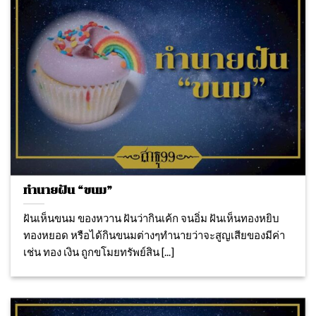
ทำนายฝัน “ขนม”
ฝันเห็นขนม ของหวาน ฝันว่ากินเค้ก จนอิ่ม ฝันเห็นทองหยิบ
ทองหยอด หรือได้กินขนมต่างๆทำนายว่าจะสูญเสียของมีค่า
เช่น ทอง เงิน ถูกขโมยทรัพย์สิน [...]