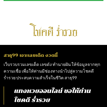
สาธุ99 เจาะเลขเด็ด งวดนี้
เว็บรวบรวมเลขเด็ด เลขดัง ทำนายฝัน ให้ข้อมูลจากทุก
ความเชื่อ เพื่อให้ท่านมีช่องทางนำไปสู่ความโชคดี
ร่ำรวย ประสบความสำเร็จในชีวิต
สาธุ99
แทงหวยออนไลน์
ขอให้ท่าน
โชคดี ร่ำรวย