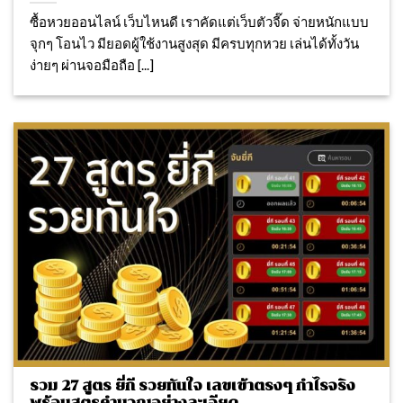
ซื้อหวยออนไลน์ เว็บไหนดี เราคัดแต่เว็บตัวจี๊ด จ่ายหนักแบบ
จุกๆ โอนไว มียอดผู้ใช้งานสูงสุด มีครบทุกหวย เล่นได้ทั้งวัน
ง่ายๆ ผ่านจอมือถือ [...]
รวม 27 สูตร ยี่กี รวยทันใจ เลขเข้าตรงๆ กำไรจริง