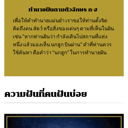
ทำนายฝันตามตัวอักษร ก-ฮ
เพื่อให้คำทำนายแม่นยำ เราขอให้ท่านตั้งจิต
คิดถึงคน สัตว์ หรือสิ่งของเด่นๆ ตามที่เห็นในฝัน
เช่น "หากท่านฝันว่า กำลังเดินไปสถานที่แห่ง
หนึ่ง แล้วมองเห็น นกฮูก บินผ่าน" คำที่ท่านควร
ใช้ค้นหา คือคำว่า "นกฮูก" ในการทำนายฝัน
ความฝันที่คนฝันบ่อย