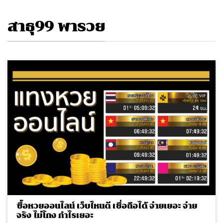
สาธุ99 พารวย
ซื้อหวยออนไลน์ เว็บไหนดี เชื่อถือได้ จ่ายเยอะ จ่าย
จริง ไม่โกง กำไรเยอะ