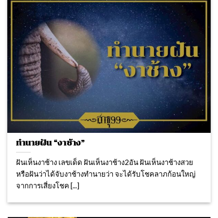
ทำนายฝัน “งาช้าง”
ฝันเห็นงาช้าง เลขเด็ด ฝันเห็นงาช้าง2อัน ฝันเห็นงาช้างสวย
หรือฝันว่าได้จับงาช้างทำนายว่า จะได้รับโชคลาภก้อนใหญ่
จากการเสี่ยงโชค [...]