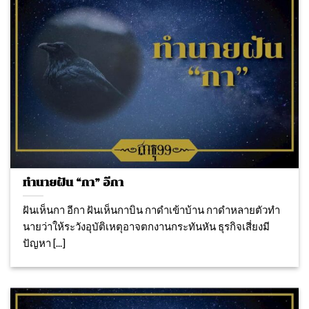
ทำนายฝัน “กา” อีกา
ฝันเห็นกา อีกา ฝันเห็นกาบิน กาดำเข้าบ้าน กาดำหลายตัวทํา
นายว่าให้ระวังอุบัติเหตุอาจตกงานกระทันหัน ธุรกิจเสี่ยงมี
ปัญหา [...]