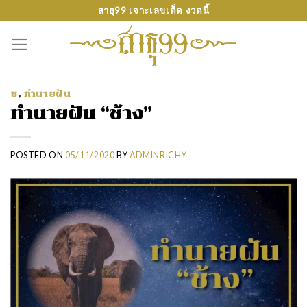
Skip
สาธุ99 เจาะเลขเด็ด งวดนี้
to
content
ช
,
ทำนายฝัน
ทำนายฝัน “ช้าง”
POSTED ON
05/11/2020
BY
ADMINRICHY