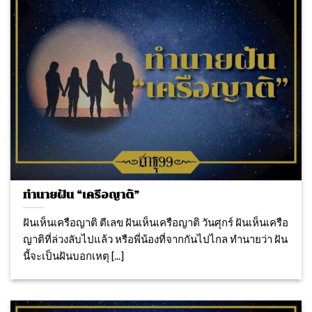
ทำนายฝัน “เครือญาติ”
ฝันเห็นเครือญาติ ตีเลข ฝันเห็นเครือญาติ วันศุกร์ ฝันเห็นเครือ
ญาติที่ล่วงลับไปแล้ว หรือพี่น้องที่จากกันไปไกล ทำนายว่า ฝัน
นี้จะเป็นฝันบอกเหตุ [...]