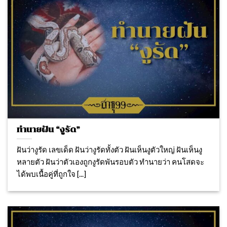
ทำนายฝัน “งูรัด”
ฝันว่างูรัด เลขเด็ด ฝันว่างูรัดทั้งตัว ฝันเห็นงูตัวใหญ่ ฝันเห็นงู
หลายตัว ฝันว่าตัวเองถูกงูรัดพันรอบตัว ทำนายว่า คนโสดจะ
ได้พบเนื้อคู่ที่ถูกใจ [...]