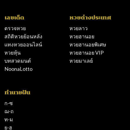
เลขเด็ด
หวยต่างประเทศ
ตรวจหวย
หวยลาว
สถิติหวยย้อนหลัง
หวยฮานอย
แทงหวยออนไลน์
หวยฮานอยพิเศษ
หวยหุ้น
หวยฮานอย VIP
บทสวดมนต์
หวยมาเลย์
NoonaLotto
ทำนายฝัน
ก-ซ
ฌ-ถ
ท-ม
ย-ฮ