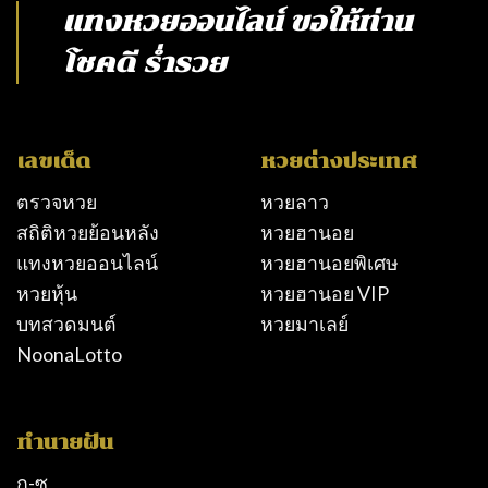
แทงหวยออนไลน์
ขอให้ท่าน
โชคดี ร่ำรวย
เลขเด็ด
หวยต่างประเทศ
ตรวจหวย
หวยลาว
สถิติหวยย้อนหลัง
หวยฮานอย
แทงหวยออนไลน์
หวยฮานอยพิเศษ
หวยหุ้น
หวยฮานอย VIP
บทสวดมนต์
หวยมาเลย์
NoonaLotto
ทำนายฝัน
ก-ซ