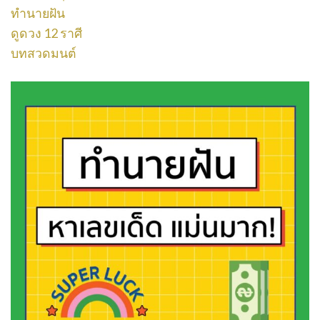
ทำนายฝัน
ดูดวง 12 ราศี
บทสวดมนต์