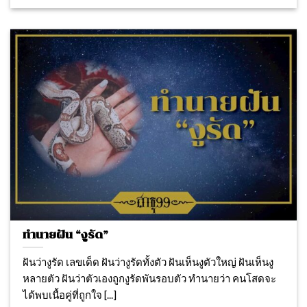
ทำนายฝัน “งูรัด”
ฝันว่างูรัด เลขเด็ด ฝันว่างูรัดทั้งตัว ฝันเห็นงูตัวใหญ่ ฝันเห็นงู
หลายตัว ฝันว่าตัวเองถูกงูรัดพันรอบตัว ทำนายว่า คนโสดจะ
ได้พบเนื้อคู่ที่ถูกใจ [...]