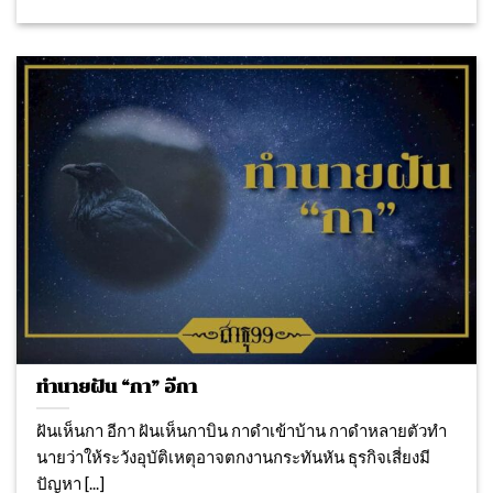
ทำนายฝัน “กา” อีกา
ฝันเห็นกา อีกา ฝันเห็นกาบิน กาดำเข้าบ้าน กาดำหลายตัวทํา
นายว่าให้ระวังอุบัติเหตุอาจตกงานกระทันหัน ธุรกิจเสี่ยงมี
ปัญหา [...]