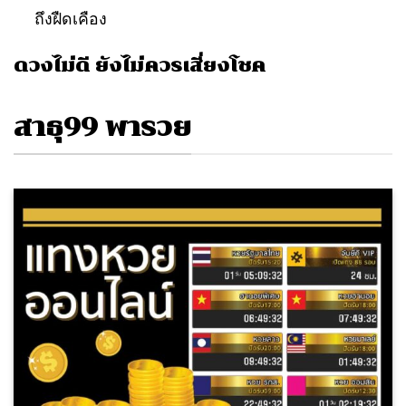
ถึงฝืดเคือง
ดวงไม่ดี ยังไม่ควรเสี่ยงโชค
สาธุ99 พารวย