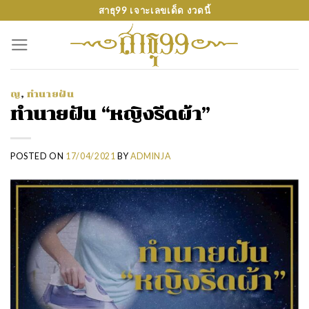
Skip
สาธุ99 เจาะเลขเด็ด งวดนี้
to
content
ญ
,
ทำนายฝัน
ทำนายฝัน “หญิงรีดผ้า”
POSTED ON
17/04/2021
BY
ADMINJA