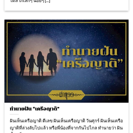
ได้ลาภเล็กๆ น้อยๆ [...]
ทำนายฝัน “เครือญาติ”
ฝันเห็นเครือญาติ ตีเลข ฝันเห็นเครือญาติ วันศุกร์ ฝันเห็นเครือ
ญาติที่ล่วงลับไปแล้ว หรือพี่น้องที่จากกันไปไกล ทำนายว่า ฝัน