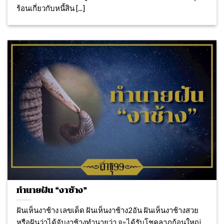
ร้อนเกี่ยวกับหนี้สิน [...]
ทำนายฝัน “งาช้าง”
ฝันเห็นงาช้าง เลขเด็ด ฝันเห็นงาช้าง2อัน ฝันเห็นงาช้างสวย
หรือฝันว่าได้จับงาช้างทำนายว่า จะได้รับโชคลาภก้อนใหญ่