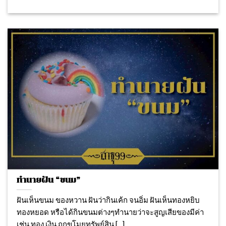
ทำนายฝัน “ขนม”
ฝันเห็นขนม ของหวาน ฝันว่ากินเค้ก จนอิ่ม ฝันเห็นทองหยิบ
ทองหยอด หรือได้กินขนมต่างๆทำนายว่าจะสูญเสียของมีค่า
เช่น ทอง เงิน ถูกขโมยทรัพย์สิน [...]