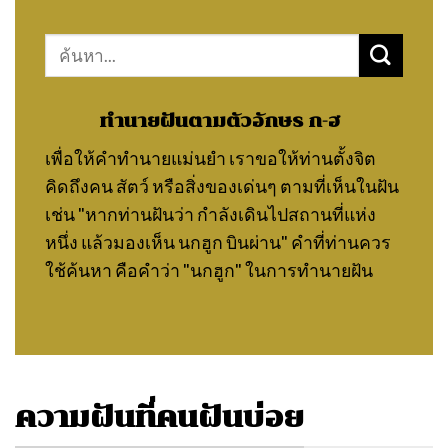
Search
for:
ทำนายฝันตามตัวอักษร ก-ฮ
เพื่อให้คำทำนายแม่นยำ เราขอให้ท่านตั้งจิต
คิดถึงคน สัตว์ หรือสิ่งของเด่นๆ ตามที่เห็นในฝัน
เช่น "หากท่านฝันว่า กำลังเดินไปสถานที่แห่ง
หนึ่ง แล้วมองเห็น นกฮูก บินผ่าน" คำที่ท่านควร
ใช้ค้นหา คือคำว่า "นกฮูก" ในการทำนายฝัน
ความฝันที่คนฝันบ่อย