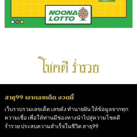
สาธุ99 เจาะเลขเด็ด งวดนี้
เว็บรวบรวมเลขเด็ด เลขดัง ทำนายฝัน ให้ข้อมูลจากทุก
ความเชื่อ เพื่อให้ท่านมีช่องทางนำไปสู่ความโชคดี
ร่ำรวย ประสบความสำเร็จในชีวิต
สาธุ99