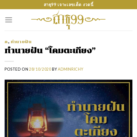
Skip
สาธุ99 เจาะเลขเด็ด งวดนี้
to
content
ค
,
ทำนายฝัน
ทำนายฝัน “โคมตะเกียง”
POSTED ON
28/10/2020
BY
ADMINRICHY