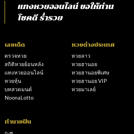
แทงหวยออนไลน์
ขอให้ท่าน
โชคดี ร่ำรวย
เลขเด็ด
หวยต่างประเทศ
ตรวจหวย
หวยลาว
สถิติหวยย้อนหลัง
หวยฮานอย
แทงหวยออนไลน์
หวยฮานอยพิเศษ
หวยหุ้น
หวยฮานอย VIP
บทสวดมนต์
หวยมาเลย์
NoonaLotto
ทำนายฝัน
ก-ซ