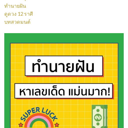
ทำนายฝัน
ดูดวง 12 ราศี
บทสวดมนต์