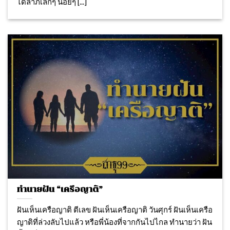
ได้ลาภเล็กๆ น้อยๆ [...]
ทำนายฝัน “เครือญาติ”
ฝันเห็นเครือญาติ ตีเลข ฝันเห็นเครือญาติ วันศุกร์ ฝันเห็นเครือ
ญาติที่ล่วงลับไปแล้ว หรือพี่น้องที่จากกันไปไกล ทำนายว่า ฝัน