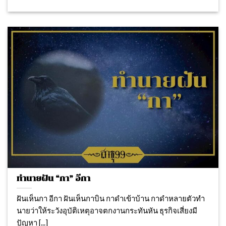
ทำนายฝัน “กา” อีกา
ฝันเห็นกา อีกา ฝันเห็นกาบิน กาดำเข้าบ้าน กาดำหลายตัวทํา
นายว่าให้ระวังอุบัติเหตุอาจตกงานกระทันหัน ธุรกิจเสี่ยงมี
ปัญหา [...]