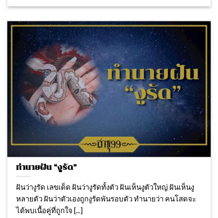
ทำนายฝัน “งูรัด”
ฝันว่างูรัด เลขเด็ด ฝันว่างูรัดทั้งตัว ฝันเห็นงูตัวใหญ่ ฝันเห็นงู
หลายตัว ฝันว่าตัวเองถูกงูรัดพันรอบตัว ทำนายว่า คนโสดจะ
ได้พบเนื้อคู่ที่ถูกใจ [...]