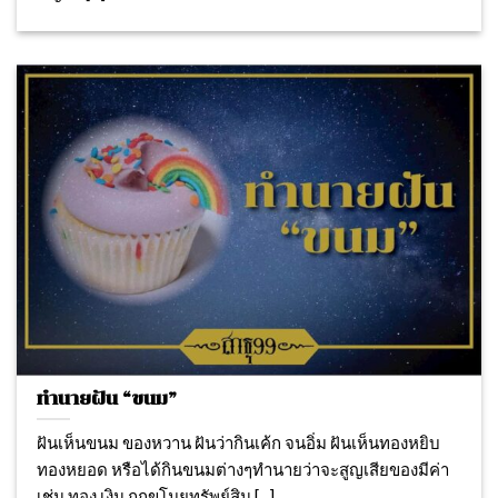
ทำนายฝัน “ขนม”
ฝันเห็นขนม ของหวาน ฝันว่ากินเค้ก จนอิ่ม ฝันเห็นทองหยิบ
ทองหยอด หรือได้กินขนมต่างๆทำนายว่าจะสูญเสียของมีค่า
เช่น ทอง เงิน ถูกขโมยทรัพย์สิน [...]