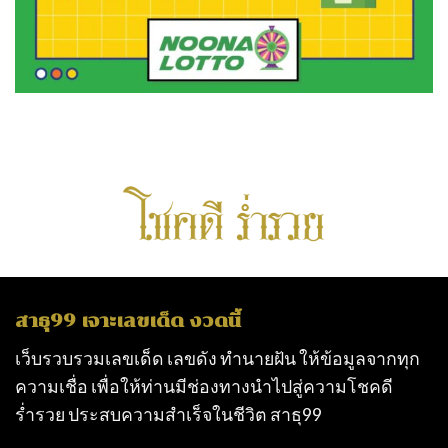
สาธุ99 เจาะเลขเด็ด งวดนี้
เว็บรวบรวมเลขเด็ด เลขดัง ทำนายฝัน ให้ข้อมูลจากทุก
ความเชื่อ เพื่อให้ท่านมีช่องทางนำไปสู่ความโชคดี
ร่ำรวย ประสบความสำเร็จในชีวิต
สาธุ99