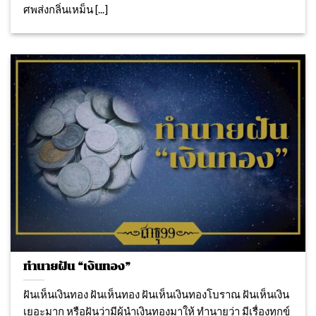
ศพส่งกลิ่นเหม็น [...]
ทำนายฝัน “เงินทอง”
ฝันเห็นเงินทอง ฝันเห็นทอง ฝันเห็นเงินทองโบราณ ฝันเห็นเงิน
เยอะมาก หรือฝันว่ามีผู้นำเงินทองมาให้ ทำนายว่า มีเรื่องทุกข์