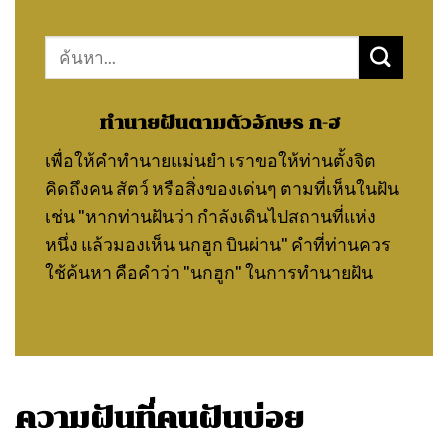
Search
for:
ทำนายฝันตามตัวอักษร ก-ฮ
เพื่อให้คำทำนายแม่นยำ เราขอให้ท่านตั้งจิต
คิดถึงคน สัตว์ หรือสิ่งของเด่นๆ ตามที่เห็นในฝัน
เช่น "หากท่านฝันว่า กำลังเดินไปสถานที่แห่ง
หนึ่ง แล้วมองเห็น นกฮูก บินผ่าน" คำที่ท่านควร
ใช้ค้นหา คือคำว่า "นกฮูก" ในการทำนายฝัน
ความฝันที่คนฝันบ่อย