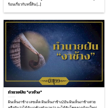
ร้อนเกี่ยวกับหนี้สิน [...]
ทำนายฝัน “งาช้าง”
ฝันเห็นงาช้าง เลขเด็ด ฝันเห็นงาช้าง2อัน ฝันเห็นงาช้างสวย
หรือฝันว่าได้จับงาช้างทำนายว่า จะได้รับโชคลาภก้อนใหญ่