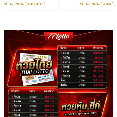
ทำนายฝัน “ถลกหนัง”
ทำนายฝัน “ถล่ม”