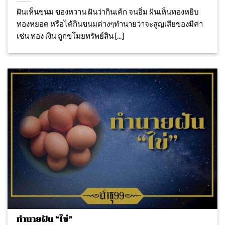
ฝันเห็นขนม ของหวาน ฝันว่ากินเค้ก จนอิ่ม ฝันเห็นทองหยิบ
ทองหยอด หรือได้กินขนมต่างๆทำนายว่าจะสูญเสียของมีค่า
เช่น ทอง เงิน ถูกขโมยทรัพย์สิน [...]
ทำนายฝัน “ไข่”