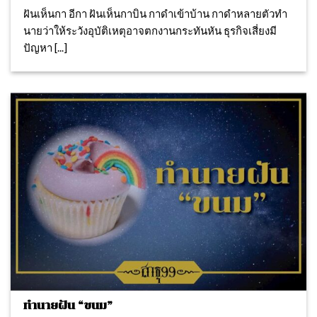
ฝันเห็นกา อีกา ฝันเห็นกาบิน กาดำเข้าบ้าน กาดำหลายตัวทํา
นายว่าให้ระวังอุบัติเหตุอาจตกงานกระทันหัน ธุรกิจเสี่ยงมี
ปัญหา [...]
ทำนายฝัน “ขนม”