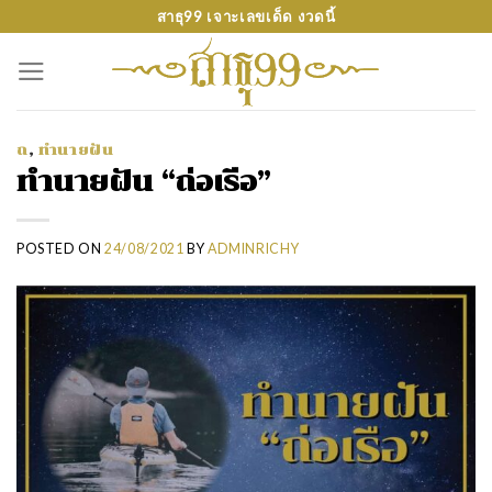
Skip
สาธุ99 เจาะเลขเด็ด งวดนี้
to
content
ถ
,
ทำนายฝัน
ทำนายฝัน “ถ่อเรือ”
POSTED ON
24/08/2021
BY
ADMINRICHY