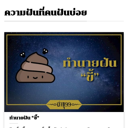
ความฝันที่คนฝันบ่อย
ทำนายฝัน “ขี้”