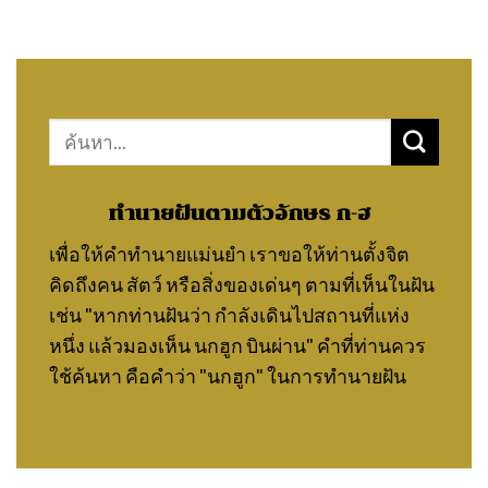
Search
for:
ทำนายฝันตามตัวอักษร ก-ฮ
เพื่อให้คำทำนายแม่นยำ เราขอให้ท่านตั้งจิต
คิดถึงคน สัตว์ หรือสิ่งของเด่นๆ ตามที่เห็นในฝัน
เช่น "หากท่านฝันว่า กำลังเดินไปสถานที่แห่ง
หนึ่ง แล้วมองเห็น นกฮูก บินผ่าน" คำที่ท่านควร
ใช้ค้นหา คือคำว่า "นกฮูก" ในการทำนายฝัน