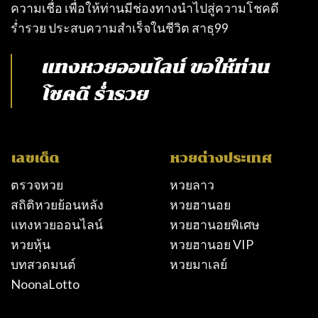
ความเชื่อ เพื่อให้ท่านมีช่องทางนำไปสู่ความโชคดี
ร่ำรวย ประสบความสำเร็จในชีวิต
สาธุ99
แทงหวยออนไลน์
ขอให้ท่าน
โชคดี ร่ำรวย
เลขเด็ด
หวยต่างประเทศ
ตรวจหวย
หวยลาว
สถิติหวยย้อนหลัง
หวยฮานอย
แทงหวยออนไลน์
หวยฮานอยพิเศษ
หวยหุ้น
หวยฮานอย VIP
บทสวดมนต์
หวยมาเลย์
NoonaLotto