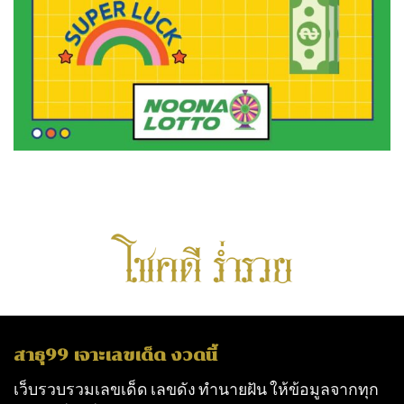
สาธุ99 เจาะเลขเด็ด งวดนี้
เว็บรวบรวมเลขเด็ด เลขดัง ทำนายฝัน ให้ข้อมูลจากทุก