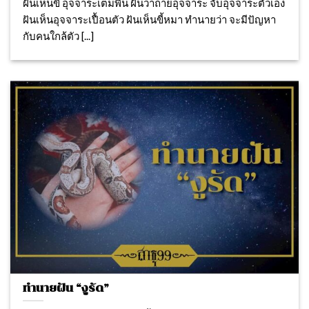
ฝันเห็นขี้ อุจจาระเต็มพื้น ฝันว่าถ่ายอุจจาระ จับอุจจาระตัวเอง
ฝันเห็นอุจจาระเปื้อนตัว ฝันเห็นขี้หมา ทำนายว่า จะมีปัญหา
กับคนใกล้ตัว [...]
ทำนายฝัน “งูรัด”