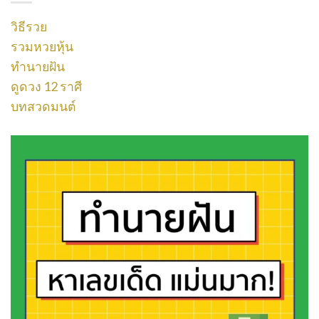
วิธีรวย
รวมหวยหุ้น
ทำนายฝัน
ดูดวง 12 ราศี
บทสวดมนต์