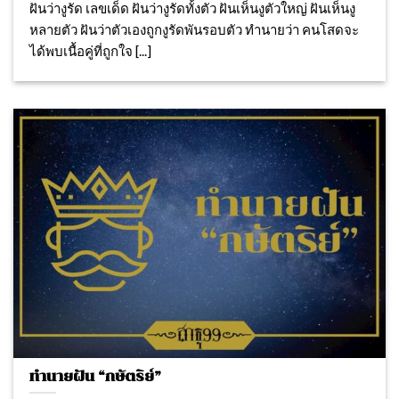
ฝันว่างูรัด เลขเด็ด ฝันว่างูรัดทั้งตัว ฝันเห็นงูตัวใหญ่ ฝันเห็นงู
หลายตัว ฝันว่าตัวเองถูกงูรัดพันรอบตัว ทำนายว่า คนโสดจะ
ได้พบเนื้อคู่ที่ถูกใจ [...]
ทำนายฝัน “กษัตริย์”