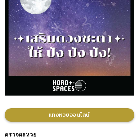
แทงหวยออนไลน์
ตรวจผลหวย