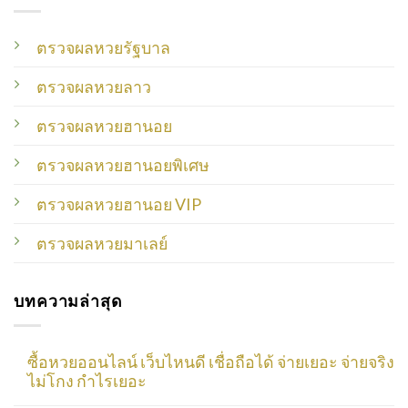
ตรวจผลหวยรัฐบาล
ตรวจผลหวยลาว
ตรวจผลหวยฮานอย
ตรวจผลหวยฮานอยพิเศษ
ตรวจผลหวยฮานอย VIP
ตรวจผลหวยมาเลย์
บทความล่าสุด
ซื้อหวยออนไลน์ เว็บไหนดี เชื่อถือได้ จ่ายเยอะ จ่ายจริง
ไม่โกง กำไรเยอะ