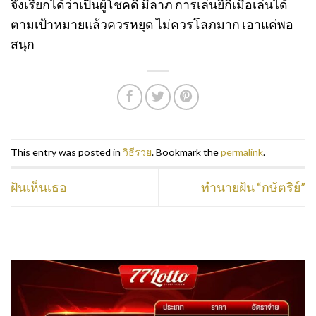
จึงเรียกได้ว่าเป็นผู้โชคดี มีลาภ การเล่นยี่กีเมื่อเล่นได้
ตามเป้าหมายแล้วควรหยุด ไม่ควรโลภมาก เอาแค่พอ
สนุก
This entry was posted in
วิธีรวย
. Bookmark the
permalink
.
ฝันเห็นเธอ
ทำนายฝัน “กษัตริย์”