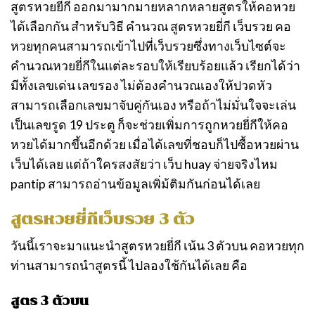
สูตรหวยยี่กี ออกมามากมายหลากหลายสูตรให้คอหวย
ได้เลือกกัน สำหรับวิธี คำนวณ สูตรหวยยี่กี เว็บรวย คอ
หวยทุกคนสามารถเข้าไปที่เว็บรวยซึ่งทางเว็บไซต์จะ
คำนวณหวยยี่กีในแต่ละรอบให้เรียบร้อยแล้ว เรียกได้ว่า
มีทั้งเลขเด่น เลขรอง ไม่ต้องคำนวณเองให้ปวดหัว
สามารถเลือกเลขมาจับคู่กันเอง หรือถ้าไม่มั่นใจจะเล่น
เป็นเลขรูด 19 ประตู ก็จะช่วยเพิ่มการถูกหวยยี่กีให้คอ
หวยได้มากขึ้นอีกด้วย เมื่อได้เลขที่ชอบก็ไปซื้อหวยผ่าน
เว็บได้เลย แต่ถ้าใครสงสัยว่า เว็บ huay จ่ายจริงไหม
pantip สามารถอ่านข้อมูลเพิ่ม้ติมกันก่อนได้เลย
สูตรหวยยี่กีเว็บรวย 3 ตัว
วันนี้เราจะมาแนะนำสูตรหวยยี่กี เน้น 3 ตัวบน คอหวยทุก
ท่านสามารถนำสูตรนี้ ไปลองใช้กันได้เลย คือ
สูตร 3 ตัวบน