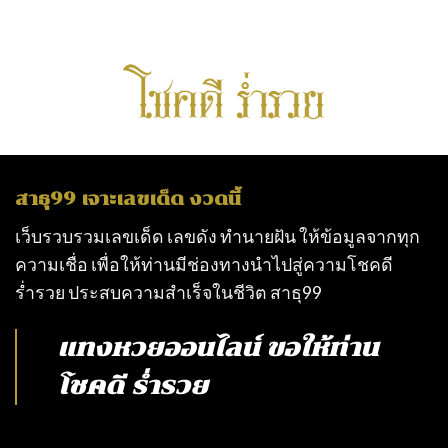
สาธุ99 เจาะเลขเด็ด งวดนี้
เว็บรวบรวมเลขเด็ด เลขดัง ทำนายฝัน ให้ข้อมูลจากทุก
ความเชื่อ เพื่อให้ท่านมีช่องทางนำไปสู่ความโชคดี
ร่ำรวย ประสบความสำเร็จในชีวิต
สาธุ99
แทงหวยออนไลน์
ขอให้ท่าน
โชคดี ร่ำรวย